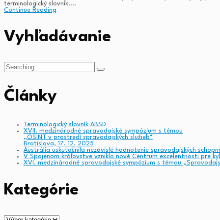
terminologický slovník....
Continue Reading
Vyhľadávanie
Search
for:
Články
Terminologický slovník ABSD
XVII. medzinárodné spravodajské sympózium s témou
„OSINT v prostredí spravodajských služieb“
Bratislava, 17. 12. 2025
Austrália uskutočnila nezávislé hodnotenie spravodajských schopno
V Spojenom kráľovstve vzniklo nové Centrum excelentnosti pre kyb
XVI. medzinárodné spravodajské sympózium s témou „Spravodajské 
Kategórie
Kategórie