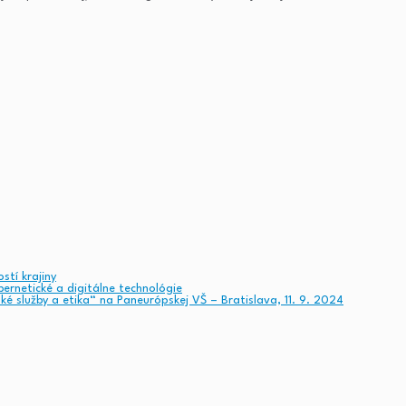
stí krajiny
ernetické a digitálne technológie
služby a etika“ na Paneurópskej VŠ – Bratislava, 11. 9. 2024