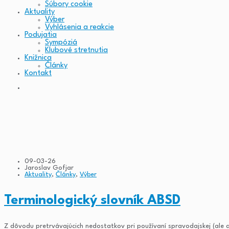
Súbory cookie
Aktuality
Výber
Vyhlásenia a reakcie
Podujatia
Sympóziá
Klubové stretnutia
Knižnica
Články
Kontakt
09-03-26
Jaroslav Gofjar
Aktuality
,
Články
,
Výber
Terminologický slovník ABSD
Z dôvodu pretrvávajúcich nedostatkov pri používaní spravodajskej (ale aj