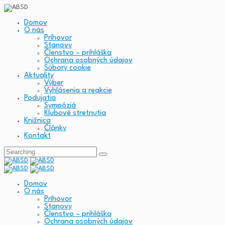
Domov
O nás
Príhovor
Stanovy
Členstvo – prihláška
Ochrana osobných údajov
Súbory cookie
Aktuality
Výber
Vyhlásenia a reakcie
Podujatia
Sympóziá
Klubové stretnutia
Knižnica
Články
Kontakt
Search
for:
Domov
O nás
Príhovor
Stanovy
Členstvo – prihláška
Ochrana osobných údajov