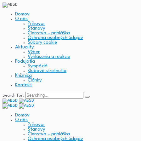
Domov
O nás
Príhovor
Stanovy
Členstvo – prihláška
Ochrana osobných údajov
Súbory cookie
Aktuality
Výber
Vyhlásenia a reakcie
Podujatia
Sympóziá
Klubové stretnutia
Knižnica
Články
Kontakt
Search for:
Domov
O nás
Príhovor
Stanovy
Členstvo – prihláška
Ochrana osobných údajov