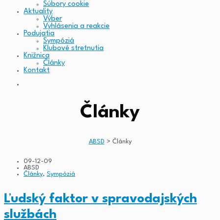
Súbory cookie
Aktuality
Výber
Vyhlásenia a reakcie
Podujatia
Sympóziá
Klubové stretnutia
Knižnica
Články
Kontakt
Články
ABSD
>
Články
09-12-09
ABSD
Články
,
Sympóziá
Ľudský faktor v spravodajských
službách