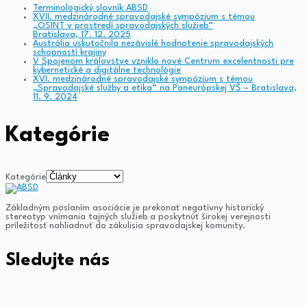
Terminologický slovník ABSD
XVII. medzinárodné spravodajské sympózium s témou
„OSINT v prostredí spravodajských služieb“
Bratislava, 17. 12. 2025
Austrália uskutočnila nezávislé hodnotenie spravodajských
schopností krajiny
V Spojenom kráľovstve vzniklo nové Centrum excelentnosti pre
kybernetické a digitálne technológie
XVI. medzinárodné spravodajské sympózium s témou
„Spravodajské služby a etika“ na Paneurópskej VŠ – Bratislava,
11. 9. 2024
Kategórie
Kategórie
Základným poslaním asociácie je prekonať negatívny historický
stereotyp vnímania tajných služieb a poskytnúť širokej verejnosti
príležitosť nahliadnuť do zákulisia spravodajskej komunity.
Sledujte nás