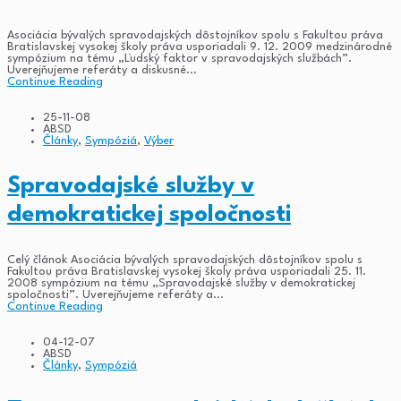
Asociácia bývalých spravodajských dôstojníkov spolu s Fakultou práva
Bratislavskej vysokej školy práva usporiadali 9. 12. 2009 medzinárodné
sympózium na tému „Ľudský faktor v spravodajských službách”.
Uverejňujeme referáty a diskusné...
Continue Reading
25-11-08
ABSD
Články
,
Sympóziá
,
Výber
Spravodajské služby v
demokratickej spoločnosti
Celý článok Asociácia bývalých spravodajských dôstojníkov spolu s
Fakultou práva Bratislavskej vysokej školy práva usporiadali 25. 11.
2008 sympózium na tému „Spravodajské služby v demokratickej
spoločnosti”. Uverejňujeme referáty a...
Continue Reading
04-12-07
ABSD
Články
,
Sympóziá