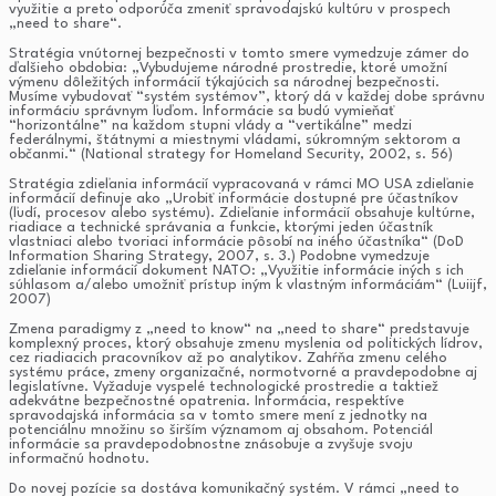
využitie a preto odporúča zmeniť spravodajskú kultúru v prospech
„need to share“.
Stratégia vnútornej bezpečnosti v tomto smere vymedzuje zámer do
ďalšieho obdobia: „Vybudujeme národné prostredie, ktoré umožní
výmenu dôležitých informácií týkajúcich sa národnej bezpečnosti.
Musíme vybudovať “systém systémov”, ktorý dá v každej dobe správnu
informáciu správnym ľuďom. Informácie sa budú vymieňať
“horizontálne” na každom stupni vlády a “vertikálne” medzi
federálnymi, štátnymi a miestnymi vládami, súkromným sektorom a
občanmi.“ (National strategy for Homeland Security, 2002, s. 56)
Stratégia zdieľania informácií vypracovaná v rámci MO USA zdieľanie
informácií definuje ako „Urobiť informácie dostupné pre účastníkov
(ľudí, procesov alebo systému). Zdieľanie informácií obsahuje kultúrne,
riadiace a technické správania a funkcie, ktorými jeden účastník
vlastniaci alebo tvoriaci informácie pôsobí na iného účastníka“ (DoD
Information Sharing Strategy, 2007, s. 3.) Podobne vymedzuje
zdieľanie informácií dokument NATO: „Využitie informácie iných s ich
súhlasom a/alebo umožniť prístup iným k vlastným informáciám“ (Luiijf,
2007)
Zmena paradigmy z „need to know“ na „need to share“ predstavuje
komplexný proces, ktorý obsahuje zmenu myslenia od politických lídrov,
cez riadiacich pracovníkov až po analytikov. Zahŕňa zmenu celého
systému práce, zmeny organizačné, normotvorné a pravdepodobne aj
legislatívne. Vyžaduje vyspelé technologické prostredie a taktiež
adekvátne bezpečnostné opatrenia. Informácia, respektíve
spravodajská informácia sa v tomto smere mení z jednotky na
potenciálnu množinu so širším významom aj obsahom. Potenciál
informácie sa pravdepodobnostne znásobuje a zvyšuje svoju
informačnú hodnotu.
Do novej pozície sa dostáva komunikačný systém. V rámci „need to