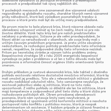
adekvátne vyhodnotiť už jestvujúce informácie o prebiehajúcich
procesoch a predpokladať tak vývoj najbližších dní.
V posledných mesiacoch sme zaznamenali dve významné udalosti
regionálneho aj globálneho rozsahu, charakter ktorých nemá významné
prvky náhodnosti, ktoré boli výsledkom poznateľných trendov a
procesov a ktoré preto mali byť do určitej miery predpokladané.
Na prvom mieste to bola plynová kríza, ktorá názorne ukázala našu
obmedzenú schopnosť vnímať aj tie časti reality, ktoré sú pre nás
životne dôležité. Vznik tejto krízy bol pre našich predstaviteľov
nečakaný a prekvapujúci. Súčasne je ale veľmi pravdepodobné, že
hlavní aktéri sa nerozhodovali v okamihoch, ale svoje kroky mali s
určitým časovým predstihom pripravené. Je preto určite závažným
nedostatkom, že rozhodujúci politický predstavitelia tieto informácie
nemali, respektíve, že zodpovedné zložky tieto informácie nezískali.
Pritom po teoretickej stránke je význam tohto problému známy.
Bezpečnostná stratégia SR z roku 2005 energetickú bezpečnosť
vymedzuje za jeden z problémov a už len z tohto dôvodu mala byť
poznávacia a informačná činnosť orgánov štátu orientovaná týmto
smerom.
Druhým príkladom je svetová ekonomická kríza, kde taktiež z dnešného
pohľadu existovalo relatívne dostatočné množstvo informácií, ktoré by
mali umožniť jej predikciu. Túto ale z relevantných inštitúcii v globálnom
rozsahu nedokázal uskutočniť nikto. Toto samozrejme nevylučuje, že
existovali jednotlivci alebo aj inštitúcie, ktoré na toto riziko
upozorňovali. Z nášho pohľadu sú dôležité ale len tie inštitúcie, ktoré
majú kompetencie a zodpovednosť plniť tieto úlohy a ktoré slúžia pre
rozhodovanie politických elít. Okrem prirodzenej obmedzenosti
poznania, ktorá nám vystavuje limity nami nevytvárané, je
pravdepodobná už spomínaná určitá konformita inštitúcií a neochota
postupovať riziko konfliktu s politickou mocou, ktorá je naopak
determinantom ich existencie. V každom prípade je súčasná finančná a
hospodárska kríza zlyhaním nášho inštitucionalizovaného systému