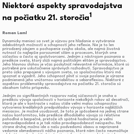
Niektoré aspekty spravodajstva
1
na počiatku 21. storočia
Roman Laml
Dynamicky meniaci sa svet je výzvou pre hľadanie a vytváranie
adekvátnych možností a schopností jeho reflexie. Nie je to len
prirodzený záujem o pochopenie svojho okolia, ale najmä životná
nutnosť čo najlepšie porozumieť silám a procesom, ktorých sme
súčasťou a často aj spolutvorcami. Jedným z nástrojom poznania a
predikcie sveta, ktorý slúži najmä politickým elitám je spravodajstvo.
Jeho hlavnou úlohou je včas poskytnúť relevantné informácie, ktoré sú
potrebné pre uskutočnenie správnych rozhodnutí. Spravodajstvo je
preto úzko prepojené s vývojom sveta, so spoločnosťou ktorú má
spoznať a vyjadriť. Jeho schopnosť plniť si svoje poslanie je výrazne
podmienená jeho vnútornou variabilitou a sebareflexiou. Niektoré z
aspektov problematiky spravodajstva na počiatku 21. storočia sú
obsahom tohto príspevku.
Jedným zo signifikantných rozporov našej súčasnosti je snaha o
predikciu vývoja spoločnosti v horizonte niekoľkých rokov až desaťročí,
ktorá je ale v kontraste s našou stále veľmi malou schopnosťou
vytvorenia kredibilných predpokladov vývoja v horizonte najbližších
mesiacov. Je možné usudzovať, že toto je spôsobené na jednej strane
našou konformitou, kde predikcie dlhodobého vývoja sú relatívne
pohodlné a bezpečné, pretože ich spätné hodnotenie je veľmi
nepravdepodobné a je tak nízka pravdepodobnosť neúspechu. Na
strane druhej možno ide o našu podvedomú obavu a nepriznané
vedomie obmedzenosti nášho poznania, ktoré nám často neumožňuje