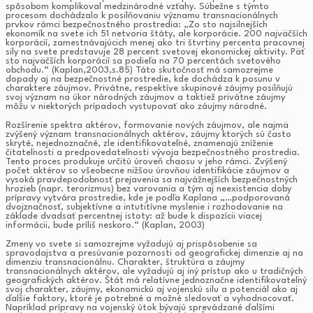
spôsobom komplikoval medzinárodné vzťahy. Súbežne s týmto
procesom dochádzalo k posilňovaniu významu transnacionálnych
prvkov rámci bezpečnostného prostredia: „Zo sto najsilnejších
ekonomík na svete ich 51 netvoria štáty, ale korporácie. 200 najväčších
korporácií, zamestnávajúcich menej ako tri štvrtiny percenta pracovnej
sily na svete predstavuje 28 percent svetovej ekonomickej aktivity. Päť
sto najväčších korporácií sa podieľa na 70 percentách svetového
obchodu.“ (Kaplan,2003,s.85) Táto skutočnosť má samozrejme
dopady aj na bezpečnostné prostredie, kde dochádza k posunu v
charaktere záujmov. Privátne, respektíve skupinové záujmy posilňujú
svoj význam na úkor národných záujmov a taktiež privátne záujmy
môžu v niektorých prípadoch vystupovať ako záujmy národné.
Rozšírenie spektra aktérov, formovanie nových záujmov, ale najmä
zvýšený význam transnacionálnych aktérov, záujmy ktorých sú často
skryté, nejednoznačné, zle identifikovateľné, znamenajú zníženie
čitateľnosti a predpovedateľnosti vývoja bezpečnostného prostredia.
Tento proces produkuje určitú úroveň chaosu v jeho rámci. Zvýšený
počet aktérov so všeobecne nižšou úrovňou identifikácie záujmov a
vysoká pravdepodobnosť prejavenia sa najvážnejších bezpečnostných
hrozieb (napr. terorizmus) bez varovania a tým aj neexistencia doby
prípravy vytvára prostredie, kde je podľa Kaplana „…podporovaná
dvojznačnosť, subjektívne a intutitívne myslenie i rozhodovanie na
základe dvadsať percentnej istoty: až bude k dispozícii viacej
informácii, bude príliš neskoro.“ (Kaplan, 2003)
Zmeny vo svete si samozrejme vyžadujú aj prispôsobenie sa
spravodajstva a presúvanie pozornosti od geografickej dimenzie aj na
dimenziu transnacionálnu. Charakter, štruktúra a záujmy
transnacionálnych aktérov, ale vyžadujú aj iný prístup ako u tradičných
geografických aktérov. Štát má relatívne jednoznačne identifikovateľný
svoj charakter, záujmy, ekonomickú aj vojenskú silu a potenciál ako aj
ďalšie faktory, ktoré je potrebné a možné sledovať a vyhodnocovať.
Napríklad prípravy na vojenský útok bývajú sprevádzané ďalšími