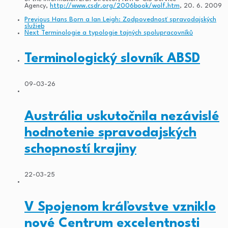
Agency,
http://www.csdr.org/2006book/wolf.htm
, 20. 6. 2009
Previous
Hans Born a Ian Leigh: Zodpovednosť spravodajských
služieb
Next
Terminologie a typologie tajných spolupracovníků
Terminologický slovník ABSD
09-03-26
Austrália uskutočnila nezávislé
hodnotenie spravodajských
schopností krajiny
22-03-25
V Spojenom kráľovstve vzniklo
nové Centrum excelentnosti