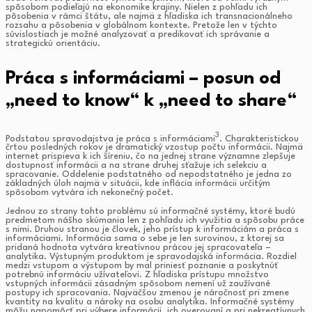
spôsobom podieľajú na ekonomike krajiny. Nielen z pohľadu ich
pôsobenia v rámci štátu, ale najmä z hľadiska ich transnacionálneho
rozsahu a pôsobenia v globálnom kontexte. Pretože len v týchto
súvislostiach je možné analyzovať a predikovať ich správanie a
strategickú orientáciu.
Práca s informáciami – posun od
„need to know“ k „need to share“
3
Podstatou spravodajstva je práca s informáciami
. Charakteristickou
črtou posledných rokov je dramatický vzostup počtu informácii. Najmä
internet prispieva k ich šíreniu, čo na jednej strane významne zlepšuje
dostupnosť informácii a na strane druhej sťažuje ich selekciu a
spracovanie. Oddelenie podstatného od nepodstatného je jedna zo
základných úloh najmä v situácii, kde inflácia informácii určitým
spôsobom vytvára ich nekonečný počet.
Jednou zo strany tohto problému sú informačné systémy, ktoré budú
predmetom nášho skúmania len z pohľadu ich využitia a spôsobu práce
s nimi. Druhou stranou je človek, jeho prístup k informáciám a práca s
informáciami. Informácia sama o sebe je len surovinou, z ktorej sa
pridaná hodnota vytvára kreatívnou prácou jej spracovateľa –
analytika. Výstupným produktom je spravodajská informácia. Rozdiel
medzi vstupom a výstupom by mal priniesť poznanie a poskytnúť
potrebnú informáciu užívateľovi. Z hľadiska prístupu množstvo
vstupných informácii zásadným spôsobom nemení už zaužívané
postupy ich spracovania. Najväčšou zmenou je náročnosť pri zmene
kvantity na kvalitu a nároky na osobu analytika. Informačné systémy
môžu napomôcť pri výbere informácii, ich overovaní a pri nekreatívnych