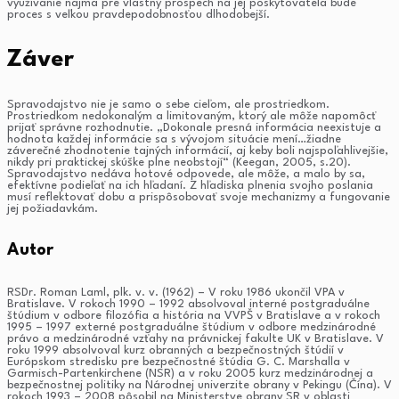
využívanie najmä pre vlastný prospech na jej poskytovateľa bude
proces s veľkou pravdepodobnosťou dlhodobejší.
Záver
Spravodajstvo nie je samo o sebe cieľom, ale prostriedkom.
Prostriedkom nedokonalým a limitovaným, ktorý ale môže napomôcť
prijať správne rozhodnutie. „Dokonale presná informácia neexistuje a
hodnota každej informácie sa s vývojom situácie mení…žiadne
záverečné zhodnotenie tajných informácií, aj keby boli najspoľahlivejšie,
nikdy pri praktickej skúške plne neobstojí“ (Keegan, 2005, s.20).
Spravodajstvo nedáva hotové odpovede, ale môže, a malo by sa,
efektívne podieľať na ich hľadaní. Z hľadiska plnenia svojho poslania
musí reflektovať dobu a prispôsobovať svoje mechanizmy a fungovanie
jej požiadavkám.
Autor
RSDr. Roman Laml, plk. v. v. (1962) – V roku 1986 ukončil VPA v
Bratislave. V rokoch 1990 – 1992 absolvoval interné postgraduálne
štúdium v odbore filozófia a história na VVPŠ v Bratislave a v rokoch
1995 – 1997 externé postgraduálne štúdium v odbore medzinárodné
právo a medzinárodné vzťahy na právnickej fakulte UK v Bratislave. V
roku 1999 absolvoval kurz obranných a bezpečnostných štúdií v
Európskom stredisku pre bezpečnostné štúdia G. C. Marshalla v
Garmisch-Partenkirchene (NSR) a v roku 2005 kurz medzinárodnej a
bezpečnostnej politiky na Národnej univerzite obrany v Pekingu (Čína). V
rokoch 1993 – 2008 pôsobil na Ministerstve obrany SR v oblasti