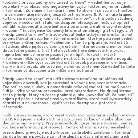
Používaný prístup známy ako „need to know“ – vedieť len to, čo je
potrebné – sa ukázal ako negatívny limitujúci faktor, najmä pri zdieľaní
informácií. „Zdieľanie informácii („need to share“) sa stalo nutnosťou
na ochranu našej národnej bezpečnosti po útoku 11. 9. na našu krajinu.
Kultúra spravodajskej komunity „need to know“, nutná počas studenej
vojny sa v súčasnosti stala handicapom ohrozujúcim našu schopnosť
odhaliť, odpovedať a ochrániť proti terorizmu a ďalším asymterickým
hrozbám.“ (Intelligence Comunity Information Shraging Strategy, s. 3)
Princíp „need to know“ má zabraňovať úniku citlivých informácii a mal
by umožňovať prístup len k tým informáciám, ktoré je potrebné vedieť
pre výkon určitej funkcie. Problémom v tomto prípade je, keď určitá
inštitúcia alebo jej časť disponuje určitými informáciami a nemusí vždy
dostatočne posúdiť, či sú tieto využiteľné pre činnosť iného prvku,
najmä keď nemusí presne poznať jeho náplň. Taktiež niektoré
informácie môžu byť pre niekoho neužitočné, ale pre ďalšieho naopak.
Problémom môže byť i to, že keď určitý prvok potrebuje informácie,
ktorý má iný prvok, ale toto nie je známe, takže nemôže vedieť že tieto
informácie sú dostupné a že môže o ne požiadať.
Princíp „need to know“ má určite význam napríklad pri plánovaní
vojenských operácii, kde je potrebné a vhodné utajovať informácie.
Znalosť len svojej úlohy a obmedzenie celkovej znalosti na malý počet
ľudí je určite vhodnou prevenciou pred prezradením. Na druhej strane
tento princíp, ktorý sa často ponímal aj ako „nevedieť nič, čo nemusíš“,
najmä pri práci s informáciami vytváral limity, ktoré mali byrokratický
charakter a neumožňovali využiť všetky dostupné a potrebné
informácie.
Podľa správy komisie, ktorá vyšetrovala okolnosti teroristických útokov
na USA na jeseň v roku 2001 prístup „need to know“ v sebe obsahuje
dva principiálne omyly. Prvý predpokladá, že je možné dopredu vedieť,
kto bude informáciu potrebovať. Podľa druhého riziko neúmyselného
4
prezradenia prevažuje nad prínosom zo širokého zdieľania informácii
.
Správa komisie považuje za nutné zlepšiť prácu s informáciami a ich