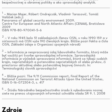
bezpečnostnej a obrannej politiky a ako spravodajský analytik.
1
– Marian Majer, Róbert Ondrejcsák, Vladimír Tarasovič, Tomáš
Valášek (eds.):
Panorama of global security environment 2009.
Centre for European and North Atlantic Affairs (CENAA), Bratislava
2009
ISBN 978-80-970041-5-6
2
– V roku 1945 bolo 51 zakladajúcich členov OSN, v roku 1990 159 a v
súčasnosti má OSN vyše 190 členských krajín. Bližšie pozri Fakta a čísla
OSN, Základní údaje o Organizaci spojených národů
3
– Informácia je nespracovaný údaj ľubovoľného formátu, ktorý môže
byť využitý pri tvorbe spravodajskej informácie. Spravodajská
informácia je výsledok spracovania informácií, ktoré sa týkajú cudzích
krajín, nepriateľských a potenciálne nepriateľských síl alebo prvkov, či
priestorov aktuálnej alebo potenciálnej bojovej činnosti. In:
Terminologický slovník zpravodajství
4
– Bližšie pozri: The 9/11 Commission report, Final Report of the
National Commission on Terrorist Attacks Upon the United States,
ISBN 0-16-072304-3, s. 417
5
– Štúdiu Národného bezpečnostného úradu k vybudovaniu nosnej
siete na prenos utajovaných informácií schválila vláda SR 9. 1. 2008
Zdroje