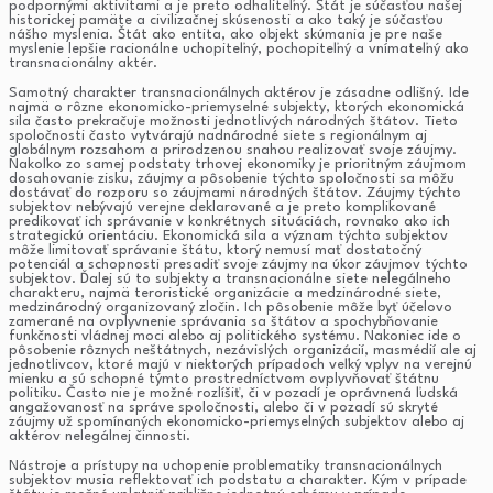
podpornými aktivitami a je preto odhaliteľný. Štát je súčasťou našej
historickej pamäte a civilizačnej skúsenosti a ako taký je súčasťou
nášho myslenia. Štát ako entita, ako objekt skúmania je pre naše
myslenie lepšie racionálne uchopiteľný, pochopiteľný a vnímateľný ako
transnacionálny aktér.
Samotný charakter transnacionálnych aktérov je zásadne odlišný. Ide
najmä o rôzne ekonomicko-priemyselné subjekty, ktorých ekonomická
sila často prekračuje možnosti jednotlivých národných štátov. Tieto
spoločnosti často vytvárajú nadnárodné siete s regionálnym aj
globálnym rozsahom a prirodzenou snahou realizovať svoje záujmy.
Nakoľko zo samej podstaty trhovej ekonomiky je prioritným záujmom
dosahovanie zisku, záujmy a pôsobenie týchto spoločnosti sa môžu
dostávať do rozporu so záujmami národných štátov. Záujmy týchto
subjektov nebývajú verejne deklarované a je preto komplikované
predikovať ich správanie v konkrétnych situáciách, rovnako ako ich
strategickú orientáciu. Ekonomická sila a význam týchto subjektov
môže limitovať správanie štátu, ktorý nemusí mať dostatočný
potenciál a schopnosti presadiť svoje záujmy na úkor záujmov týchto
subjektov. Ďalej sú to subjekty a transnacionálne siete nelegálneho
charakteru, najmä teroristické organizácie a medzinárodné siete,
medzinárodný organizovaný zločin. Ich pôsobenie môže byť účelovo
zamerané na ovplyvnenie správania sa štátov a spochybňovanie
funkčnosti vládnej moci alebo aj politického systému. Nakoniec ide o
pôsobenie rôznych neštátnych, nezávislých organizácií, masmédií ale aj
jednotlivcov, ktoré majú v niektorých prípadoch veľký vplyv na verejnú
mienku a sú schopné týmto prostredníctvom ovplyvňovať štátnu
politiku. Často nie je možné rozlíšiť, či v pozadí je oprávnená ľudská
angažovanosť na správe spoločnosti, alebo či v pozadí sú skryté
záujmy už spomínaných ekonomicko-priemyselných subjektov alebo aj
aktérov nelegálnej činnosti.
Nástroje a prístupy na uchopenie problematiky transnacionálnych
subjektov musia reflektovať ich podstatu a charakter. Kým v prípade