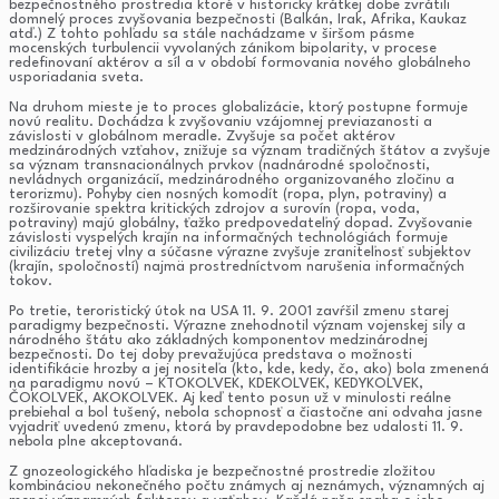
bezpečnostného prostredia ktoré v historicky krátkej dobe zvrátili
domnelý proces zvyšovania bezpečnosti (Balkán, Irak, Afrika, Kaukaz
atď.) Z tohto pohľadu sa stále nachádzame v širšom pásme
mocenských turbulencii vyvolaných zánikom bipolarity, v procese
redefinovaní aktérov a síl a v období formovania nového globálneho
usporiadania sveta.
Na druhom mieste je to proces globalizácie, ktorý postupne formuje
novú realitu. Dochádza k zvyšovaniu vzájomnej previazanosti a
závislosti v globálnom meradle. Zvyšuje sa počet aktérov
medzinárodných vzťahov, znižuje sa význam tradičných štátov a zvyšuje
sa význam transnacionálnych prvkov (nadnárodné spoločnosti,
nevládnych organizácií, medzinárodného organizovaného zločinu a
terorizmu). Pohyby cien nosných komodít (ropa, plyn, potraviny) a
rozširovanie spektra kritických zdrojov a surovín (ropa, voda,
potraviny) majú globálny, ťažko predpovedateľný dopad. Zvyšovanie
závislosti vyspelých krajín na informačných technológiách formuje
civilizáciu tretej vlny a súčasne výrazne zvyšuje zraniteľnosť subjektov
(krajín, spoločností) najmä prostredníctvom narušenia informačných
tokov.
Po tretie, teroristický útok na USA 11. 9. 2001 zavŕšil zmenu starej
paradigmy bezpečnosti. Výrazne znehodnotil význam vojenskej sily a
národného štátu ako základných komponentov medzinárodnej
bezpečnosti. Do tej doby prevažujúca predstava o možnosti
identifikácie hrozby a jej nositeľa (kto, kde, kedy, čo, ako) bola zmenená
na paradigmu novú – KTOKOĽVEK, KDEKOĽVEK, KEDYKOĽVEK,
ČOKOĽVEK, AKOKOĽVEK. Aj keď tento posun už v minulosti reálne
prebiehal a bol tušený, nebola schopnosť a čiastočne ani odvaha jasne
vyjadriť uvedenú zmenu, ktorá by pravdepodobne bez udalosti 11. 9.
nebola plne akceptovaná.
Z gnozeologického hľadiska je bezpečnostné prostredie zložitou
kombináciou nekonečného počtu známych aj neznámych, významných aj