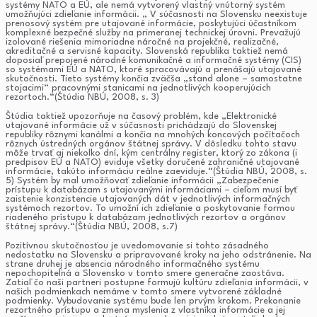
systémy NATO a EÚ, ale nemá vytvorený vlastný vnútorný systém
umožňujúci zdieľanie informácii. „ V súčasnosti na Slovensku neexistuje
prenosový systém pre utajované informácie, poskytujúci účastníkom
komplexné bezpečné služby na primeranej technickej úrovni. Prevažujú
izolované riešenia mimoriadne náročné na projekčné, realizačné,
akreditačné a servisné kapacity. Slovenská republika taktiež nemá
doposiaľ prepojené národné komunikačné a informačné systémy (CIS)
so systémami EÚ a NATO, ktoré spracovávajú a prenášajú utajované
skutočnosti. Tieto systémy končia zväčša „stand alone – samostatne
stojacimi“ pracovnými stanicami na jednotlivých kooperujúcich
rezortoch.“(Štúdia NBÚ, 2008, s. 3)
Štúdia taktiež upozorňuje na časový problém, kde „Elektronické
utajované informácie už v súčasnosti prichádzajú do Slovenskej
republiky rôznymi kanálmi a končia na mnohých koncových počítačoch
rôznych ústredných orgánov štátnej správy. V dôsledku tohto stavu
môže trvať aj niekoľko dní, kým centrálny register, ktorý zo zákona (i
predpisov EÚ a NATO) eviduje všetky doručené zahraničné utajované
informácie, takúto informáciu reálne zaeviduje.“(Štúdia NBÚ, 2008, s.
5) Systém by mal umožňovať zdieľanie informácii „Zabezpečenie
prístupu k databázam s utajovanými informáciami – cieľom musí byť
zaistenie konzistencie utajovaných dát v jednotlivých informačných
systémoch rezortov. To umožní ich zdieľanie a poskytovanie formou
riadeného prístupu k databázam jednotlivých rezortov a orgánov
štátnej správy.“(Štúdia NBÚ, 2008, s.7)
Pozitívnou skutočnosťou je uvedomovanie si tohto zásadného
nedostatku na Slovensku a pripravované kroky na jeho odstránenie. Na
strane druhej je absencia národného informačného systému
nepochopiteľná a Slovensko v tomto smere generačne zaostáva.
Zatiaľ čo naši partneri postupne formujú kultúru zdieľania informácii, v
našich podmienkach nemáme v tomto smere vytvorené základné
podmienky. Vybudovanie systému bude len prvým krokom. Prekonanie
rezortného prístupu a zmena myslenia z vlastníka informácie a jej