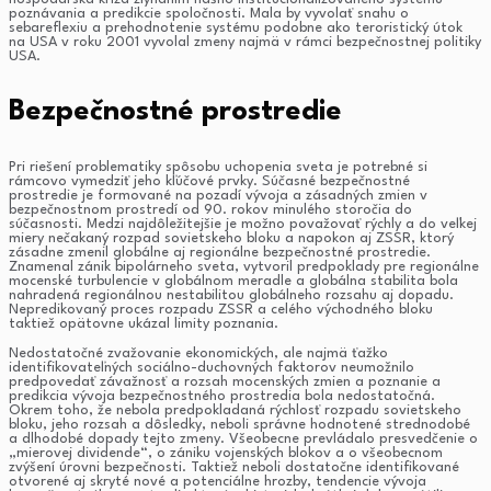
poznávania a predikcie spoločnosti. Mala by vyvolať snahu o
sebareflexiu a prehodnotenie systému podobne ako teroristický útok
na USA v roku 2001 vyvolal zmeny najmä v rámci bezpečnostnej politiky
USA.
Bezpečnostné prostredie
Pri riešení problematiky spôsobu uchopenia sveta je potrebné si
rámcovo vymedziť jeho kľúčové prvky. Súčasné bezpečnostné
prostredie je formované na pozadí vývoja a zásadných zmien v
bezpečnostnom prostredí od 90. rokov minulého storočia do
súčasnosti. Medzi najdôležitejšie je možno považovať rýchly a do veľkej
miery nečakaný rozpad sovietskeho bloku a napokon aj ZSSR, ktorý
zásadne zmenil globálne aj regionálne bezpečnostné prostredie.
Znamenal zánik bipolárneho sveta, vytvoril predpoklady pre regionálne
mocenské turbulencie v globálnom meradle a globálna stabilita bola
nahradená regionálnou nestabilitou globálneho rozsahu aj dopadu.
Nepredikovaný proces rozpadu ZSSR a celého východného bloku
taktiež opätovne ukázal limity poznania.
Nedostatočné zvažovanie ekonomických, ale najmä ťažko
identifikovateľných sociálno-duchovných faktorov neumožnilo
predpovedať závažnosť a rozsah mocenských zmien a poznanie a
predikcia vývoja bezpečnostného prostredia bola nedostatočná.
Okrem toho, že nebola predpokladaná rýchlosť rozpadu sovietskeho
bloku, jeho rozsah a dôsledky, neboli správne hodnotené strednodobé
a dlhodobé dopady tejto zmeny. Všeobecne prevládalo presvedčenie o
„mierovej dividende“, o zániku vojenských blokov a o všeobecnom
zvýšení úrovni bezpečnosti. Taktiež neboli dostatočne identifikované
otvorené aj skryté nové a potenciálne hrozby, tendencie vývoja