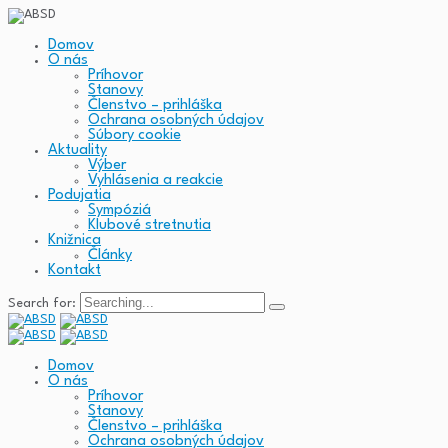
Domov
O nás
Príhovor
Stanovy
Členstvo – prihláška
Ochrana osobných údajov
Súbory cookie
Aktuality
Výber
Vyhlásenia a reakcie
Podujatia
Sympóziá
Klubové stretnutia
Knižnica
Články
Kontakt
Search for:
Domov
O nás
Príhovor
Stanovy
Členstvo – prihláška
Ochrana osobných údajov