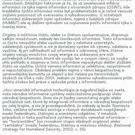
činnostiach. Dôležitým faktorom je to, že už zmieňovaná inflácia
informácii sa týka najmä informácii z otvorených zdrojov (OSINT), kde
kredibilita týchto informácii môže byť problematická a je nutné venovať
zvýšenú pozornosť ich overovaniu a vyhodnocovaniu. U ostatných
informácií získavaných inými spôsobmi, najmä z ľudských zdrojov
(HUMINT) ale aj ďalšími spôsobmi sa zvyšovanie počtu informácii týka v
menšej miere.
Orgány a inštitúcie štátu, alebo so štátom spolupracujúce, disponujú
veľkým množstvom, niekedy len čiastkových informácii. Tieto informácie
sú často nevyužité alebo využívané len v relatívne uzavretých,
oddelených systémoch a nie je doriešený systém ich výmeny, zdieľania a
využitia. Aj pri odhliadnutí od informácií v súkromnej sfére, štátne
orgány venujú množstvo svojej energie na získavania pre nich
potrebných informácii, ktoré ale využijú len v svojom rámci, zo svojho
uhlu pohľadu a záujmov a tieto informácie neposkytujú ďalším zložkám
štátu na využitie. Určitá výmena informácii je selektívna, nesystémová
a nepostačujúca. Obdobný problém najmä v rámci bezpečnostnej a
spravodajskej komunity sa objavil a bol riešený po teroristických
útokoch na USA v roku 2001. Jedným zo záverov vyhodnocovania príčin
týchto útokov bol práve v spôsobe práce s informáciami.
„Hoci americká informačná technológia je najpokročilejšia vo svete,
naše národné informačné systémy nedostatočne podporujú úlohu
národnej bezpečnosti. Dnes nie je žiadny samostatný orgán alebo
počítačová sieť, ktoré by integrovali informácie o národnej bezpečnosti
po celej krajine, a nie je pravdepodobné, že niekedy aj bude. Namiesto
toho, väčšina informácií existuje v rôznych databázach rozptýlených
medzi federálnymi, štátnymi a miestnymi subjektmi. V mnohých
prípadoch si tieto počítačové systémy nemôžu vymieňať informácie –
ani “horizontálne” (na rovnakom stupni vládnych orgánov) alebo
“vertikálne” (medzi federálnou, štátnou a miestnou vládou). (National
strategy for Homeland Security, 2002, s. 55)