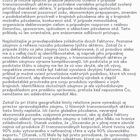
štátu je možné uplatniť približne jednotnú schému v prípade
transnacionálnych aktérov je potrebné variabilne prispôsobiť zvolený
prístup charakteru aktéra. V prípade nadnárodnej spoločnosti
napríklad venovať pozornosť zisku, ekonomickým prepojeniam, zmenám
v podnikateľskom prostredí v krajinách pôsobenia ako aj v krajinách
možného pôsobenia, konkurencii atď. V prípade mimovládnej
organizácie deklarovaným cieľom a prípadným rozporom s reálnou
činnosťou, sponzorom, spôsobom a oblastiam pôsobenia atď. Tieto
príklady sú len orientačné, pre znázornenie odlišnosti prístupu.
Najzložitejšie je pravdepodobne zvládnutie dvoch faktorov. Poznanie
záujmov a reflexia rozsahu pôsobenia týchto aktérov. Zatiaľ čo v
prípade štátu sú jeho záujmy často deklarované, či už pravdivo alebo
nie a z veľkej časti aj identifikovateľné, aj napriek jeho prípadnej
neochote deklarovať svoje záujmy, u transnacionálnych aktérov je
problém záujmov výrazne komplikovanejší. Ich podstata je iná ako
podstata štátu a záujmy nie len že sú viac skryté, ale ich vývoj,
respektíve zmena môže byť taktiež vyvolaná skrytými faktormi. Ako
príklad je možné uviesť privatizácie niektorých podnikov, ktoré ich nový
majiteľ zatvoril, aby eliminoval konkurenčný výrobok a zlepšil
podnikateľské prostredie pre svoju produkciu vyrábanú v iných
krajinách. Identifikácia skutočných záujmov je ale východiskovým
predpokladom pre predikciu správania, pretože keď nepoznáme Čo,
nemôžeme ani adekvátne vymedziť Ako.
Zatiaľ čo pri štáte geografické limity relatívne jasne vymedzujú aj
priestor spravodajského záujmu. U hlavných transnacionálych aktérov
tieto limity neplatia. Ich často globálne pôsobenie, neverejné
ekonomické pozadie, vzájomná previazanosť, ako aj ďalšie faktory
rozširujú oblasť spravodajského záujmu a taktiež jeho hĺbku na hranice
zvládnuteľnosti. Stanek uvádza, že „Slovensko je v plnej miere závislé
najmä od produkcie 21 transnacionálnych korporácií, ktoré tvoria vyše
90% zisku vytvoreného v nefinančnej sfére a vyše 90% slovenského
exportu.“ (Stanek, s.11) Malo by byť preto prirodzené, že spravodajstvo
bude venovať pozornosť týmto subjektom, ktoré sa veľmi výrazným