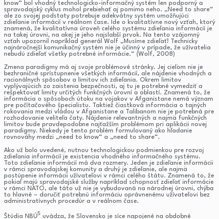
know“ bol vhodný technologicko-informačný systém len podporný a
spravodajský cyklus mohol prebiehať aj pomimo neho. „Need to share“
ale zo svojej podstaty potrebuje adekvátny systém umožňujúci
zdieľanie informácií v reálnom čase. Ide o kvalitatívne nový vzťah, ktorý
znamená, že kvalitatívna úroveň celého systému zdieľania informácií je
na takej úrovni, na akej je jeho najslabší prvok. Na tento vzájomný
vzťah upozornil napríklad generál Wolf „Musíme zdieľať! Technicky
najnáročnejší komunikačný systém nie je účinný v prípade, že užívatelia
nebudú zdieľať všetky potrebné informácie.“ (Wolf, 2008)
Zmena paradigmy má aj svoje problémové stránky. Jej cieľom nie je
bezhraničné sprístupnenie všetkých informácií, ale nájdenie vhodných a
racionálnych spôsobov a limitov ich zdieľania. Okrem limitov
vyplývajúcich zo zaistenia bezpečnosti, aj tu je potrebné vymedziť a
rešpektovať limity určitých funkčných úrovní a oblastí. Znamená to, že
informácia o spôsoboch útoku na vojakov v Afganistane nemá význam
pre počítačového špecialistu. Taktiež čiastková informácia o tajných
rokovania medzi vládou v Afganistane a Talibanom nie je potrebná pre
rozhodovanie veliteľa čaty. Nájdenie relevantných a najmä funkčných
limitov bude pravdepodobne najťažším problémom pri aplikácii novej
paradigmy. Niekedy je tento problém formulovaný ako hľadanie
rovnováhy medzi „need to know“ a „need to share“.
Ako už bolo uvedené, nutnou technologickou podmienkou pre rozvoj
zdieľania informácií je existencia vhodného informačného systému.
Toto zdieľanie informácií má dva rozmery. Jeden je zdieľanie informácii
v rámci spravodajskej komunity a druhý je zdieľanie, ale najmä
postúpenie informácii užívateľovi v rámci celého štátu. Znamená to, že
pokiaľ majú spravodajské služby napríklad schopnosť zdieľať informácie
v rámci NATO, ale táto už nie je vybudovaná na národnej úrovni, chýba
to hlavné – doručiť potrebnú informáciu oprávnenému užívateľovi bez
administratívnych procedúr a v reálnom čase.
5
Štúdia NBÚ
uvádza, že Slovensko je síce napojené na obdobné