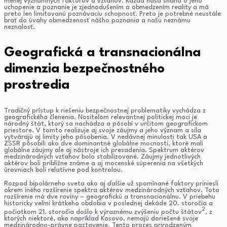
menej významných faktorov a vzťahov. Každá naša snaha o jeho
uchopenie a poznanie je zjednodušením a obmedzením reality a má
preto len limitovanú poznávaciu schopnosť. Preto je potrebné neustále
brať do úvahy obmedzenosť nášho poznania a našu neznámu
neznalosť.
Geografická a transnacionálna
dimenzia bezpečnostného
prostredia
Tradičný prístup k riešeniu bezpečnostnej problematiky vychádza z
geografického členenia. Nositeľom relevantnej politickej moci je
národný štát, ktorý sa nachádza a pôsobí v určitom geografickom
priestore. V tomto realizuje aj svoje záujmy a jeho význam a sila
vytvárajú aj limity jeho pôsobenia. V nedávnej minulosti tak USA a
ZSSR pôsobili ako dve dominantné globálne mocnosti, ktoré mali
globálne záujmy ale aj nástroje ich presadenia. Spektrum aktérov
medzinárodných vzťahov bolo stabilizované. Záujmy jednotlivých
aktérov boli približne známe a aj mocenské súperenia na všetkých
úrovniach boli relatívne pod kontrolou.
Rozpad bipolárneho sveta ako aj ďalšie už spomínané faktory priniesli
okrem iného rozšírenie spektra aktérov medzinárodných vzťahov. Toto
rozšírenie má dve roviny – geografickú a transnacionálnu. V priebehu
historicky veľmi krátkeho obdobia v poslednej dekáde 20. storočia a
2
počiatkom 21. storočia došlo k výraznému zvýšeniu počtu štátov
, z
ktorých niektoré, ako napríklad Kosovo, nemajú doriešené svoje
medzinárodno-právne postavenie. Tento proces prirodzeným