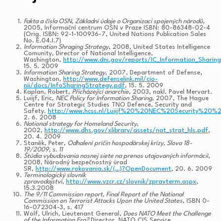
Fakta a čísla OSN, Základní údaje o Organizaci spojených národů
,
2005, Informační centrum OSN v Praze ISBN: 80-86348-02-4
(Orig. ISBN: 92-1-100936-7, United Nations Publication Sales
No. E.04.I.7)
Information Shraging Strategy
, 2008, United States Intelligence
Comunity, Director of National Intelligence,
Washington,
http://www.dni.gov/reports/IC_Information_Sharin
15. 5. 2009
Information Sharing Strategy
, 2007, Department of Defense,
Washington,
http://www.defenselink.mil/cio-
nii/docs/InfoSharingStrategy.pdf
, 15. 5. 2009
Kaplan, Robert,
Přicházející anarchie
, 2003, nakl. Pavel Mervart.
Luiijf, Eric,
NEC Policy for Information Sharing
, 2007, The Hague
Centre for Strategic Studies TNO Defence, Security and
Safety.
http://www.hcss.nl/Luiijf%20%20NEC%20Security%20%
2. 6. 2008
National strategy for Homeland Security
,
2002,
http://www.dhs.gov/xlibrary/assets/nat_strat_hls.pdf
,
20. 4. 2009
Staněk, Peter,
Odhalení príčin hospodárskej krízy, Slovo 18-
19/2009, s. 11
Štúdia vybudovania nosnej siete na prenos utajovaných informácií
,
2008, Národný bezpečnostný úrad
SR,
http://www.rokovania.sk/(…)?OpenDocument
, 20. 6. 2009
Terminologický slovník
zpravodajství
,
http://www.vzcr.cz/slovnik/zpravterm.aspx
,
15.3.2008
The 9/11 Commission report, Final Report of the National
Commission on Terrorist Attacks Upon the United States
, ISBN 0-
16-072304-3, s. 417
Wolf, Ulrich, Lieutenant General,
Does NATO Meet the Challenge
of the Information Era?
Director, NATO CIS Service