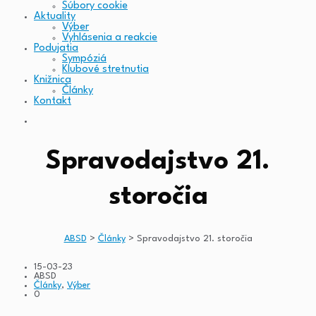
Súbory cookie
Aktuality
Výber
Vyhlásenia a reakcie
Podujatia
Sympóziá
Klubové stretnutia
Knižnica
Články
Kontakt
Spravodajstvo 21.
storočia
ABSD
>
Články
>
Spravodajstvo 21. storočia
15-03-23
ABSD
Články
,
Výber
0